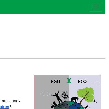
rantes
, une à
oires
!