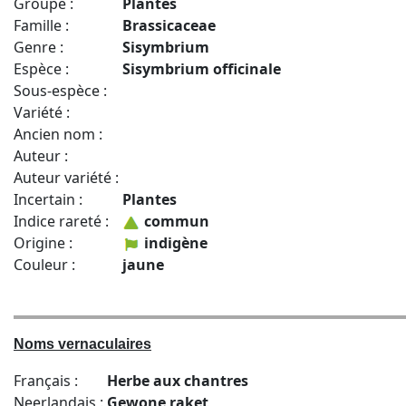
Groupe :
Plantes
Famille :
Brassicaceae
Genre :
Sisymbrium
Espèce :
Sisymbrium officinale
Sous-espèce :
Variété :
Ancien nom :
Auteur :
Auteur variété :
Incertain :
Plantes
Indice rareté :
commun
Origine :
indigène
Couleur :
jaune
Noms vernaculaires
Français :
Herbe aux chantres
Neerlandais :
Gewone raket