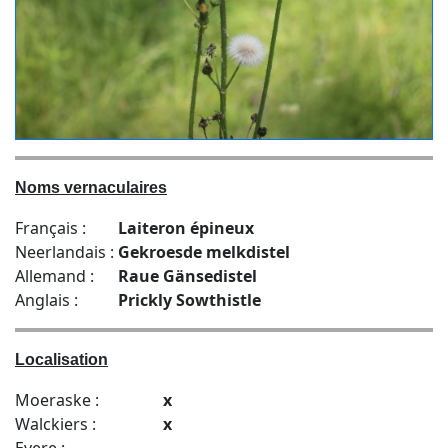
Noms vernaculaires
Français :
Laiteron épineux
Neerlandais :
Gekroesde melkdistel
Allemand :
Raue Gänsedistel
Anglais :
Prickly Sowthistle
Localisation
Moeraske :
x
Walckiers :
x
Evere :