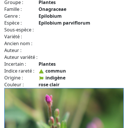
Groupe :
Plantes
Famille :
Onagraceae
Genre :
Epilobium
Espèce :
Epilobium parviflorum
Sous-espèce :
Variété :
Ancien nom :
Auteur :
Auteur variété :
Incertain :
Plantes
Indice rareté :
commun
Origine :
indigène
Couleur :
rose clair