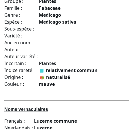
Groupe :
Plantes
Famille :
Fabaceae
Genre :
Medicago
Espèce :
Medicago sativa
Sous-espèce :
Variété :
Ancien nom :
Auteur :
Auteur variété :
Incertain :
Plantes
Indice rareté :
relativement commun
Origine :
naturalisé
Couleur :
mauve
Noms vernaculaires
Français :
Luzerne commune
Neerlandais :
Luzerne