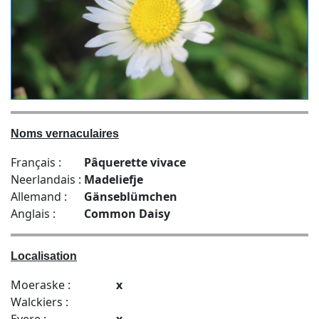
Noms vernaculaires
Français :
Pâquerette vivace
Neerlandais :
Madeliefje
Allemand :
Gänseblümchen
Anglais :
Common Daisy
Localisation
Moeraske :
x
Walckiers :
Evere :
x