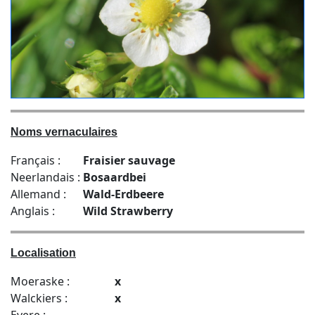
Noms vernaculaires
Français :
Fraisier sauvage
Neerlandais :
Bosaardbei
Allemand :
Wald-Erdbeere
Anglais :
Wild Strawberry
Localisation
Moeraske :
x
Walckiers :
x
Evere :