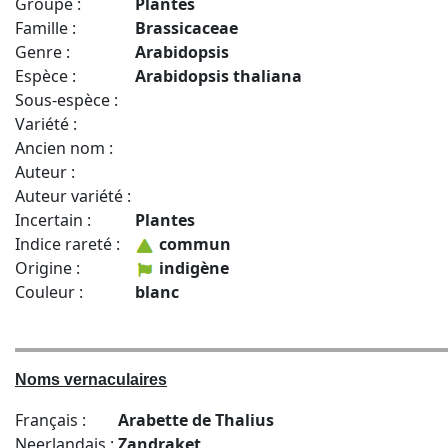
Groupe :
Plantes
Famille :
Brassicaceae
Genre :
Arabidopsis
Espèce :
Arabidopsis thaliana
Sous-espèce :
Variété :
Ancien nom :
Auteur :
Auteur variété :
Incertain :
Plantes
Indice rareté :
commun
Origine :
indigène
Couleur :
blanc
Noms vernaculaires
Français :
Arabette de Thalius
Neerlandais :
Zandraket