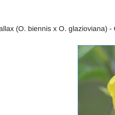
llax (O. biennis x O. glazioviana) 