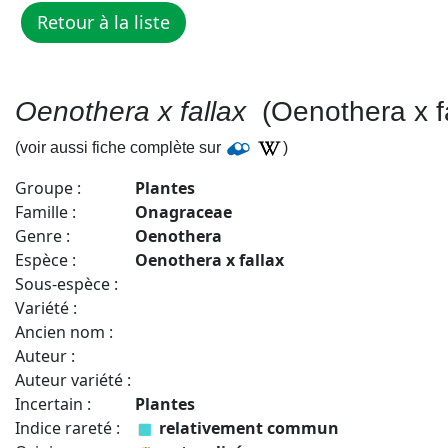
Oenothera x fallax
(Oenothera x fa
(voir aussi fiche complète sur
)
Groupe :
Plantes
Famille :
Onagraceae
Genre :
Oenothera
Espèce :
Oenothera x fallax
Sous-espèce :
Variété :
Ancien nom :
Auteur :
Auteur variété :
Incertain :
Plantes
Indice rareté :
relativement commun