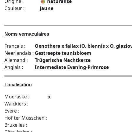
Origine :
naturalisé
Couleur :
jaune
Noms vernaculaires
Français :
Oenothera x fallax (O. biennis x O. glazi
Neerlandais :
Gestreepte teunisbloem
Allemand :
Trügerische Nachtkerze
Anglais :
Intermediate Evening-Primrose
Localisation
Moeraske :
x
Walckiers :
Evere :
Hof ter Musschen :
Bruxelles :