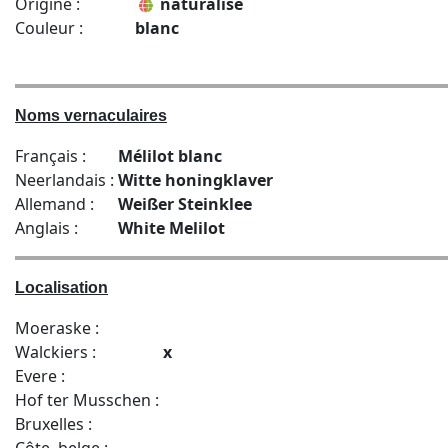
Origine :
naturalisé
Couleur :
blanc
Noms vernaculaires
Français :
Mélilot blanc
Neerlandais :
Witte honingklaver
Allemand :
Weißer Steinklee
Anglais :
White Melilot
Localisation
Moeraske :
Walckiers :
x
Evere :
Hof ter Musschen :
Bruxelles :