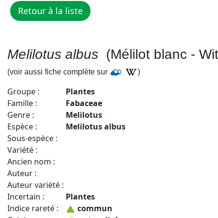
Melilotus albus
(Mélilot blanc - Wi
(voir aussi fiche complète sur
)
Groupe :
Plantes
Famille :
Fabaceae
Genre :
Melilotus
Espèce :
Melilotus albus
Sous-espèce :
Variété :
Ancien nom :
Auteur :
Auteur variété :
Incertain :
Plantes
Indice rareté :
commun