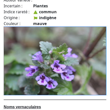
Auteur variété :
Incertain :
Plantes
Indice rareté :
commun
Origine :
indigène
Couleur :
mauve
Noms vernaculaires