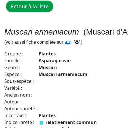
Muscari armeniacum
(Muscari d'A
(voir aussi fiche complète sur
)
Groupe :
Plantes
Famille :
Asparagaceae
Genre :
Muscari
Espèce :
Muscari armeniacum
Sous-espèce :
Variété :
Ancien nom :
Auteur :
Auteur variété :
Incertain :
Plantes
Indice rareté :
relativement commun