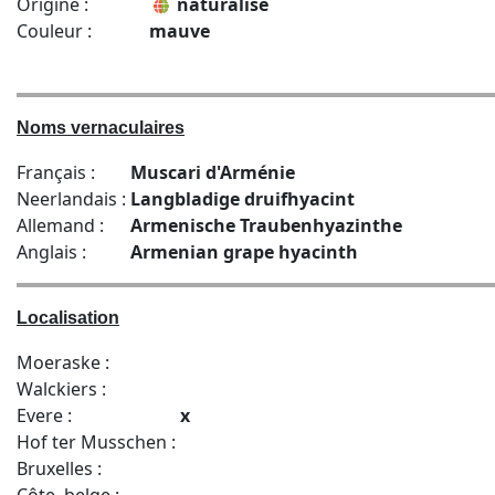
Origine :
naturalisé
Couleur :
mauve
Noms vernaculaires
Français :
Muscari d'Arménie
Neerlandais :
Langbladige druifhyacint
Allemand :
Armenische Traubenhyazinthe
Anglais :
Armenian grape hyacinth
Localisation
Moeraske :
Walckiers :
Evere :
x
Hof ter Musschen :
Bruxelles :