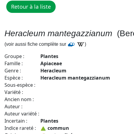
Heracleum mantegazzianum
(Ber
(voir aussi fiche complète sur
)
Groupe :
Plantes
Famille :
Apiaceae
Genre :
Heracleum
Espèce :
Heracleum mantegazzianum
Sous-espèce :
Variété :
Ancien nom :
Auteur :
Auteur variété :
Incertain :
Plantes
Indice rareté :
commun