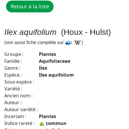
Ilex aquifolium
(Houx - Hulst)
(voir aussi fiche complète sur
)
Groupe :
Plantes
Famille :
Aquifoliaceae
Genre :
Ilex
Espèce :
Ilex aquifolium
Sous-espèce :
Variété :
Ancien nom :
Auteur :
Auteur variété :
Incertain :
Plantes
Indice rareté :
commun