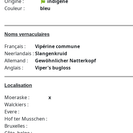
Origine :
indigène
Couleur :
bleu
Noms vernaculaires
Français :
Vipérine commune
Neerlandais :
Slangenkruid
Allemand :
Gewöhnlicher Natterkopf
Anglais :
Viper's bugloss
Localisation
Moeraske :
x
Walckiers :
Evere :
Hof ter Musschen :
Bruxelles :