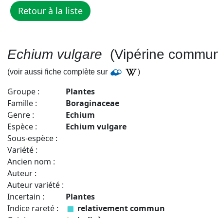
Echium vulgare
(Vipérine commun
(voir aussi fiche complète sur
)
Groupe :
Plantes
Famille :
Boraginaceae
Genre :
Echium
Espèce :
Echium vulgare
Sous-espèce :
Variété :
Ancien nom :
Auteur :
Auteur variété :
Incertain :
Plantes
Indice rareté :
relativement commun