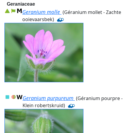
Geraniaceae
Geranium molle
(Géranium mollet - Zachte
ooievaarsbek)
Geranium purpureum
(Géranium pourpre -
Klein robertskruid)