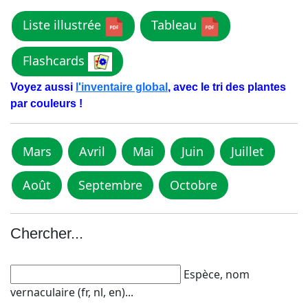
Liste illustrée
Tableau
Flashcards
Voyez aussi
l'inventaire global
, avec le tri des plantes
par couleurs !
Mars
Avril
Mai
Juin
Juillet
Août
Septembre
Octobre
Chercher...
Espèce, nom
vernaculaire (fr, nl, en)...