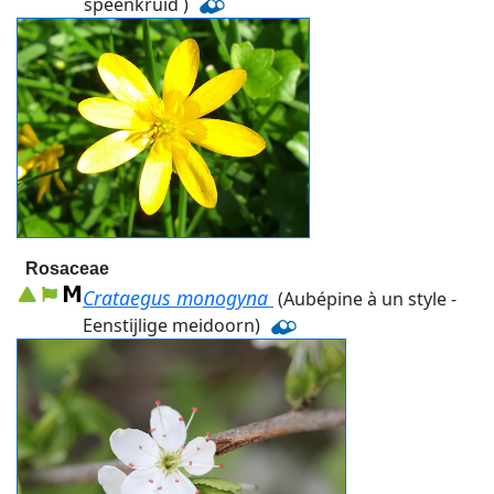
speenkruid )
Rosaceae
Crataegus monogyna
(Aubépine à un style -
Eenstijlige meidoorn)