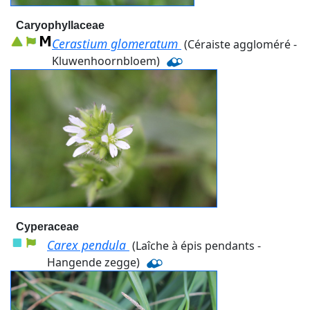
Caryophyllaceae
Cerastium glomeratum
(Céraiste aggloméré -
Kluwenhoornbloem)
Cyperaceae
Carex pendula
(Laîche à épis pendants -
Hangende zegge)