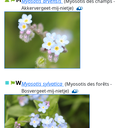
Myosotis arvensis
(Myosotis des champs -
Akkervergeet-mij-nietje)
Myosotis sylvatica
(Myosotis des forêts -
Bosvergeet-mij-nietje)