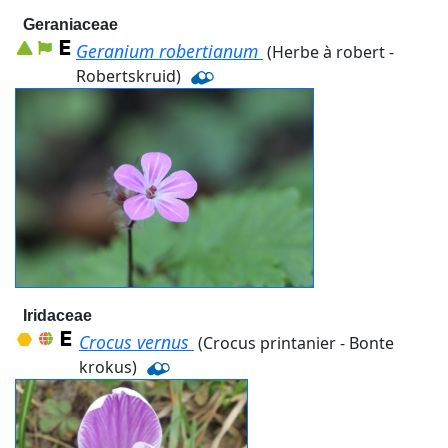
Geraniaceae
Geranium robertianum
(Herbe à robert -
Robertskruid)
Iridaceae
Crocus vernus
(Crocus printanier - Bonte
krokus)