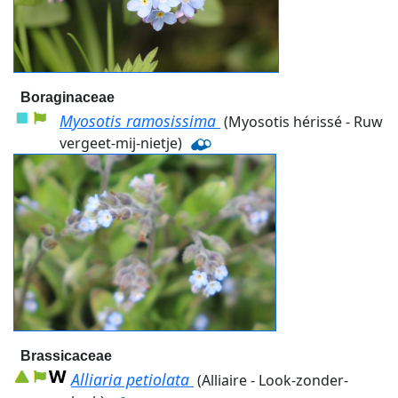
Boraginaceae
Myosotis ramosissima
(Myosotis hérissé - Ruw
vergeet-mij-nietje)
Brassicaceae
Alliaria petiolata
(Alliaire - Look-zonder-