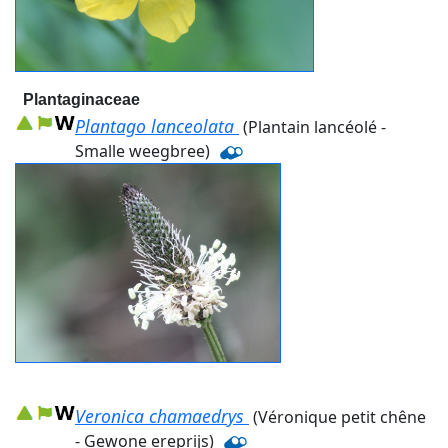
Plantaginaceae
Plantago lanceolata
(Plantain lancéolé -
Smalle weegbree)
Veronica chamaedrys
(Véronique petit chêne
- Gewone ereprijs)