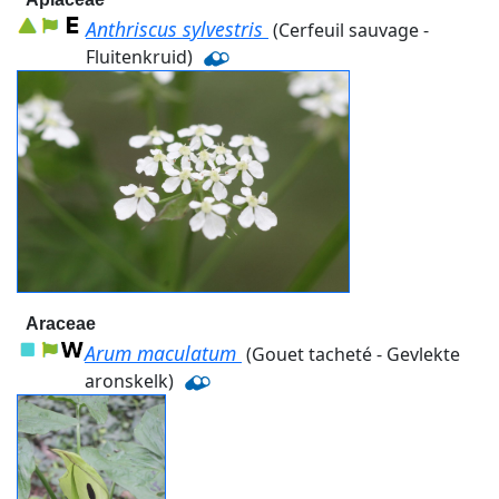
Anthriscus sylvestris
(Cerfeuil sauvage -
Fluitenkruid)
Araceae
Arum maculatum
(Gouet tacheté - Gevlekte
aronskelk)