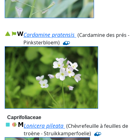
Cardamine pratensis
(Cardamine des prés -
Pinksterbloem)
Caprifoliaceae
Lonicera pileata
(Chèvrefeuille à feuilles de
troène - Struikkamperfoelie)