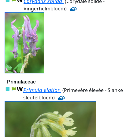
Corydalis solida
(Corydale solide -
Vingerhelmbloem)
Primulaceae
Primula elatior
(Primevère élevée - Slanke
sleutelbloem)