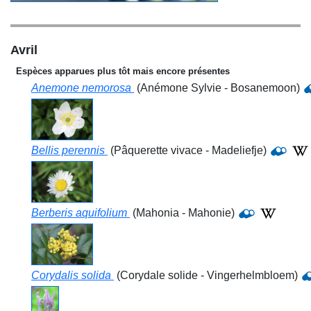
Avril
Espèces apparues plus tôt mais encore présentes
Anemone nemorosa
(Anémone Sylvie - Bosanemoon)
Bellis perennis
(Pâquerette vivace - Madeliefje)
Berberis aquifolium
(Mahonia - Mahonie)
Corydalis solida
(Corydale solide - Vingerhelmbloem)