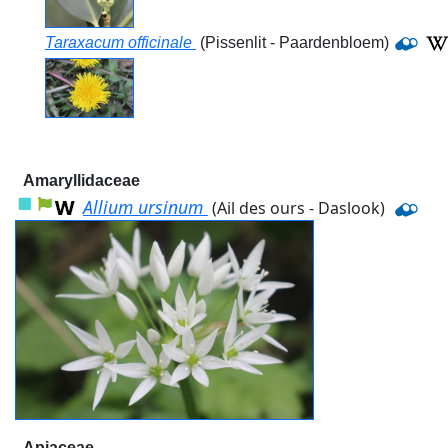
Taraxacum officinale
(Pissenlit - Paardenbloem)
Amaryllidaceae
Allium ursinum
(Ail des ours - Daslook)
Apiaceae